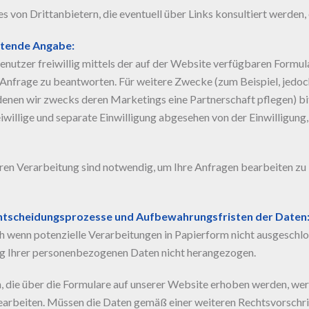
s von Drittanbietern, die eventuell über Links konsultiert werden, 
htende Angabe:
Benutzer freiwillig mittels der auf der Website verfügbaren Formu
e Anfrage zu beantworten. Für weitere Zwecke (zum Beispiel, jedoc
denen wir zwecks deren Marketings eine Partnerschaft pflegen) bi
iwillige und separate Einwilligung abgesehen von der Einwilligung,
ren Verarbeitung sind notwendig, um Ihre Anfragen bearbeiten zu k
ntscheidungsprozesse und Aufbewahrungsfristen der Daten
ch wenn potenzielle Verarbeitungen in Papierform nicht ausgeschl
g Ihrer personenbezogenen Daten nicht herangezogen.
 die über die Formulare auf unserer Website erhoben werden, wer
earbeiten. Müssen die Daten gemäß einer weiteren Rechtsvorschrif