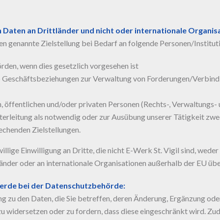
 Daten an Drittländer und nicht oder internationale Organis
n genannte Zielstellung bei Bedarf an folgende Personen/Instituti
rden, wenn dies gesetzlich vorgesehen ist
ieb Geschäftsbeziehungen zur Verwaltung von Forderungen/Verbindl
hen, öffentlichen und/oder privaten Personen (Rechts-, Verwaltungs
erleitung als notwendig oder zur Ausübung unserer Tätigkeit zwec
chenden Zielstellungen.
illige Einwilligung an Dritte, die nicht E-Werk St. Vigil sind, wed
änder oder an internationale Organisationen außerhalb der EU übe
erde bei der Datenschutzbehörde:
ng zu den Daten, die Sie betreffen, deren Änderung, Ergänzung od
u widersetzen oder zu fordern, dass diese eingeschränkt wird. Zu