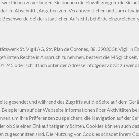
wortlichen zu verlangen. Sie können die Einwilligungen, die Sie a
ine der im Abschnitt „Angaben zum Verantwortlichen und zum etwa
e Beschwerde bei der staatlichen Aufsichtsbehörde einzureichen, 
itätswerk St. Vigil AG, Str. Plan de Corones, 38, 39030 St. Vigil i
führten Rechte in Anspruch zu nehmen, besteht die Möglichkeit, s
 245 oder schriftlich unter der Adresse info@oesv.bz.it zu wend
seite gesendet und während des Zugriffs auf die Seite auf dem Ge
Beispiel um auf der Webseite Informationen über Aktivitäten bei
önnen, um Ihre Präferenzen zu speichern, die Navigation auf der Se
 oder ob Sie einen Einkauf tätigen möchten. Cookies können auch da
en zugeschnitten sind. Die Nutzung von Cookies schadet Ihrem Co